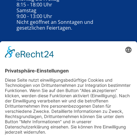
8:15 - 18:00 Uhr
Samstag
9:00 - 13:00 Uhr
Nicht geöffnet an Sonntagen und
gesetzlichen Feiertagen.
Schauzeiten unserer
Gebrauchtwagengalerie
außerhalb der
Öffnungszeiten
Samstag
13:00 - 18:00 Uhr
Während der Schautage keine Beratung, kein
Verkauf und keine Probefahrt.
Google Maps | Anfahrt
Google Maps ggf. hier
freischalten
.