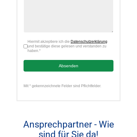
Hiermit akzeptiere ich die
Datenschutzerklärung
Datenschutz akzeptiert (1=ja)
*
und bestätige diese gelesen und verstanden zu
haben.*
Absenden
Mit * gekennzeichnete Felder sind Pflichtfelder.
Ansprechpartner - Wie
sind für Sie da!