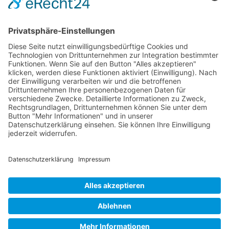
Öffnungszeiten
Samstag
13:00 - 18:00 Uhr
Während der Schautage keine Beratung, kein
Verkauf und keine Probefahrt.
Google Maps | Anfahrt
Google Maps ggf. hier
freischalten
.
Hier geht es zu den Details und der Projektbeschreibung.
Impressum
|
Datenschutz
website by
FirmaNa