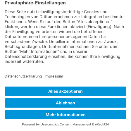
6.8 Recht auf Widerruf der
datenschutzrechtlichen
Einwilligungserklärung
Sie haben das Recht, Ihre
datenschutzrechtliche
Einwilligungserklärung jederzeit zu
widerrufen. Durch den Widerruf der
Einwilligung wird die Rechtmäßigkeit der
aufgrund der
Einwilligung bis zum Widerruf erfolgten
Verarbeitung nicht berührt.
6.9 Automatisierte Entscheidung im Einzelfall
einschließlich Profiling
Sie haben das Recht, nicht einer
ausschließlich auf einer automatisierten
Verarbeitung –
einschließlich Profiling – beruhenden
Entscheidung unterworfen
zu werden, die Ihnen gegenüber rechtliche
Wirkung entfaltet oder Sie in ähnlicher Weise
erheblich beeinträchtigt. Solche
Verarbeitungen nehmen wir nicht vor.